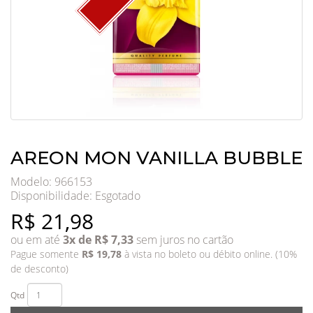
AREON MON VANILLA BUBBLE
Modelo: 966153
Disponibilidade:
Esgotado
R$ 21,98
ou em até
3x de R$ 7,33
sem juros no cartão
Pague somente
R$ 19,78
à vista no boleto ou débito online. (10%
de desconto)
Qtd