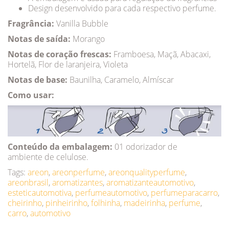
Design desenvolvido para cada respectivo perfume.
Fragrância:
Vanilla Bubble
Notas de saída:
Morango
Notas de coração frescas:
Framboesa, Maçã, Abacaxi,
Hortelã, Flor de laranjeira, Violeta
Notas de base:
Baunilha, Caramelo, Almíscar
Como usar:
Conteúdo da embalagem:
01 odorizador de
ambiente de celulose.
Tags:
areon
,
areonperfume
,
areonqualityperfume
,
areonbrasil
,
aromatizantes
,
aromatizanteautomotivo
,
esteticautomotiva
,
perfumeautomotivo
,
perfumeparacarro
,
cheirinho
,
pinheirinho
,
folhinha
,
madeirinha
,
perfume
,
carro
,
automotivo