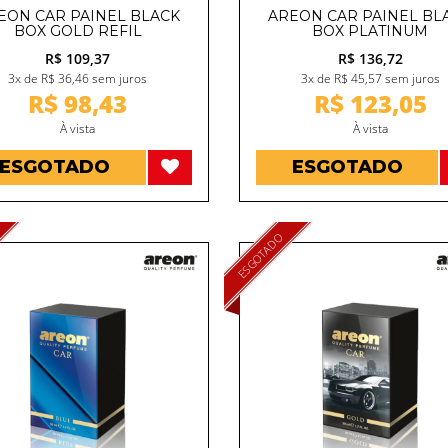
EON CAR PAINEL BLACK
AREON CAR PAINEL BL
BOX GOLD REFIL
BOX PLATINUM
R$ 109,37
R$ 136,72
3x de R$ 36,46 sem juros
3x de R$ 45,57 sem juros
R$ 98,43
R$ 123,05
À vista
À vista
ESGOTADO
ESGOTADO
ESGOTADO