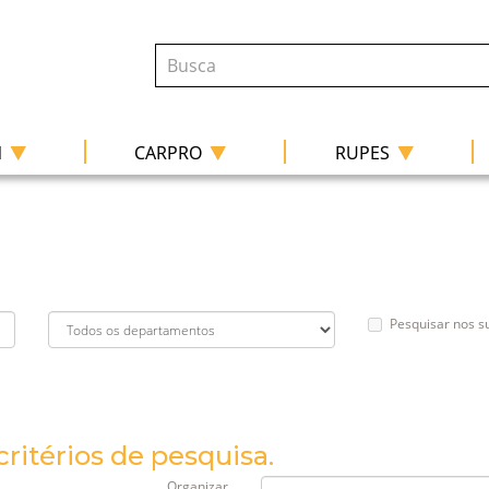
|
|
|
N
CARPRO
RUPES
Pesquisar nos 
ritérios de pesquisa.
Organizar