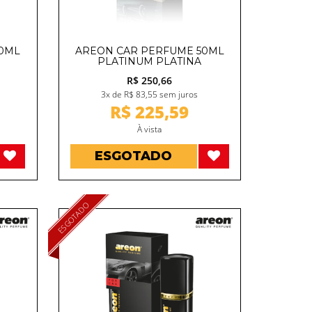
50ML
AREON CAR PERFUME 50ML
PLATINUM PLATINA
R$ 250,66
3x de R$ 83,55 sem juros
R$ 225,59
À vista
ESGOTADO
ESGOTADO