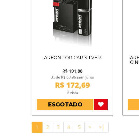
AREON FOR CAR SILVER
AR
CIN
R$ 191,88
3x de R$ 63,96 sem juros
R$ 172,69
À vista
ESGOTADO
1
2
3
4
5
>
>|