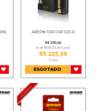
50ML
AREON FOR CAR GOLD
R$ 250,66
3x de R$ 83,55 sem juros
R$ 225,59
À vista
ESGOTADO
ESGOTADO