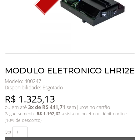
MODULO ELETRONICO LHR12E
Modelo: 400247
Disponibilidade:
Esgotado
R$ 1.325,13
ou em até
3x de R$ 441,71
sem juros no cartão
Pague somente
R$ 1.192,62
à vista no boleto ou débito online.
(10% de desconto)
Qtd