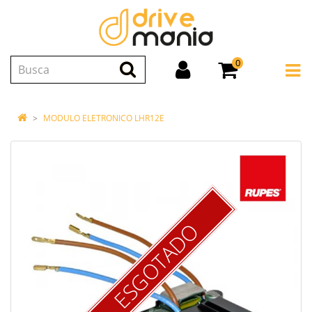
0
MODULO ELETRONICO LHR12E
ESGOTADO