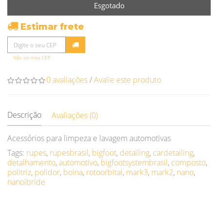
Esgotado
Estimar frete
Não sei meu CEP
0 avaliações
/
Avalie este produto
Descrição
Avaliações (0)
Acessórios para limpeza e lavagem automotivas
Tags:
rupes
,
rupesbrasil
,
bigfoot
,
detailing
,
cardetailing
,
detalhamento
,
automotivo
,
bigfootsystembrasil
,
composto
,
politriz
,
polidor
,
boina
,
rotoorbital
,
mark3
,
mark2
,
nano
,
nanoibride