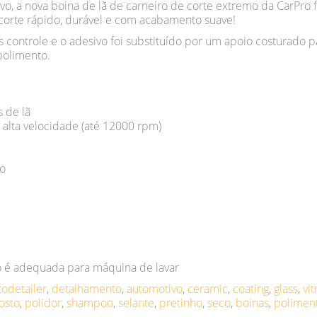
o, a nova boina de lã de carneiro de corte extremo da CarPro f
corte rápido, durável e com acabamento suave!
 controle e o adesivo foi substituído por um apoio costurado 
 polimento.
 de lã
alta velocidade (até 12000 rpm)
do
o é adequada para máquina de lavar
todetailer
,
detalhamento
,
automotivo
,
ceramic
,
coating
,
glass
,
vit
osto
,
polidor
,
shampoo
,
selante
,
pretinho
,
seco
,
boinas
,
polimen