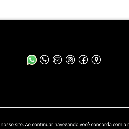
Drive Mania © 2026
Desenvolvido por
88digital
nosso site.
Ao continuar navegando você concorda com a