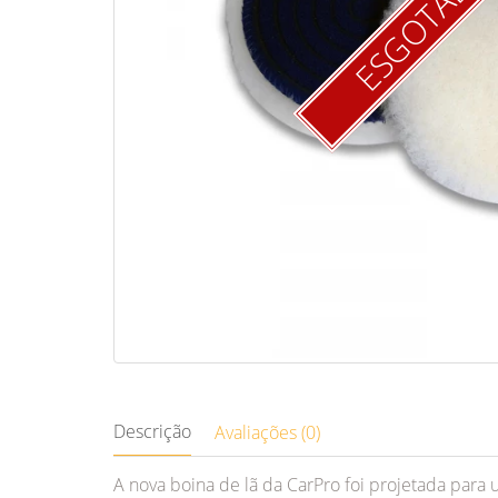
ESGOTAD
Descrição
Avaliações (0)
A nova boina de lã da CarPro foi projetada para