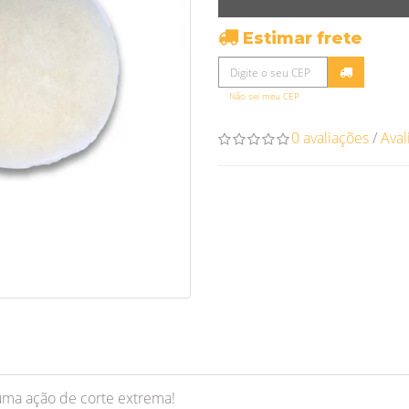
O
Estimar frete
Não sei meu CEP
0 avaliações
/
Aval
 uma ação de corte extrema!