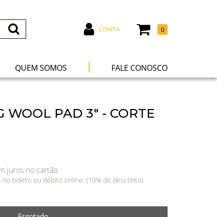
CONTA
0
|
QUEM SOMOS
FALE CONOSCO
 WOOL PAD 3" - CORTE
 juros no cartão
a no boleto ou débito online. (10% de desconto)
Esgotado