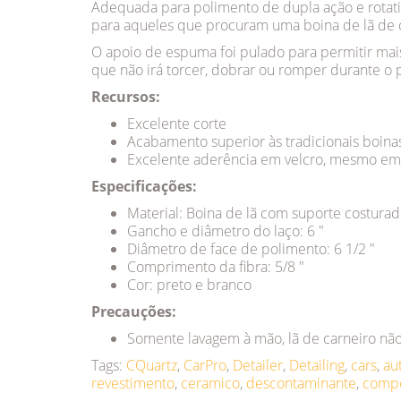
Adequada para polimento de dupla ação e rotativ
para aqueles que procuram uma boina de lã de 
O apoio de espuma foi pulado para permitir mais
que não irá torcer, dobrar ou romper durante o
Recursos:
Excelente corte
Acabamento superior às tradicionais boinas
Excelente aderência em velcro, mesmo em 
Especificações:
Material: Boina de lã com suporte costura
Gancho e diâmetro do laço: 6 "
Diâmetro de face de polimento: 6 1/2 "
Comprimento da fibra: 5/8 "
Cor: preto e branco
Precauções:
Somente lavagem à mão, lã de carneiro nã
Tags:
CQuartz
,
CarPro
,
Detailer
,
Detailing
,
cars
,
au
revestimento
,
ceramico
,
descontaminante
,
comp