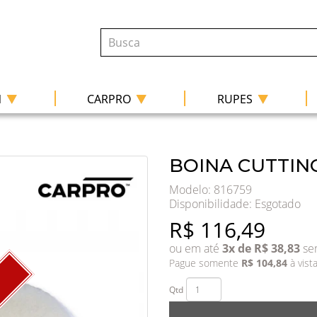
|
|
|
N
CARPRO
RUPES
BOINA CUTTING
Modelo: 816759
Disponibilidade:
Esgotado
R$ 116,49
ou em até
3x de R$ 38,83
sem
Pague somente
R$ 104,84
à vist
Qtd