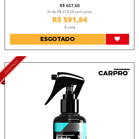
R$ 657,60
3x de R$ 219,20 sem juros
R$ 591,84
À vista
ESGOTADO
ESGOTADO