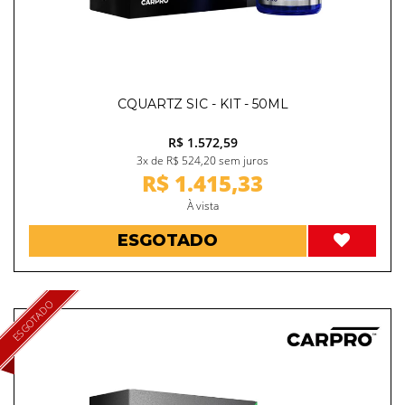
CQUARTZ SIC - KIT - 50ML
R$ 1.572,59
3x de R$ 524,20 sem juros
R$ 1.415,33
À vista
ESGOTADO
ESGOTADO